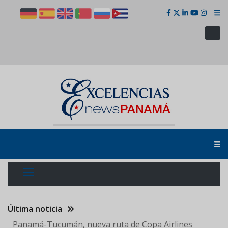
Pasar
al
contenido
principal
Última noticia
Panamá-Tucumán, nueva ruta de Copa Airlines