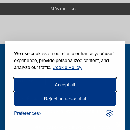
Más noticias...
We use cookies on our site to enhance your user
experience, provide personalized content, and
analyze our traffic.
Cookie Policy.
Recibe nuestro periódico digital semanal gratuito
Suscribirse
Desuscribirse
Accept all
Reject non-essential
Síganos:
TODOS LOS DERECHOS RESERVADOS ®CARIBBEAN
Preferences
NEWS DIGITAL.
PUBLICADO POR
GRUPO EXCELENCIAS.