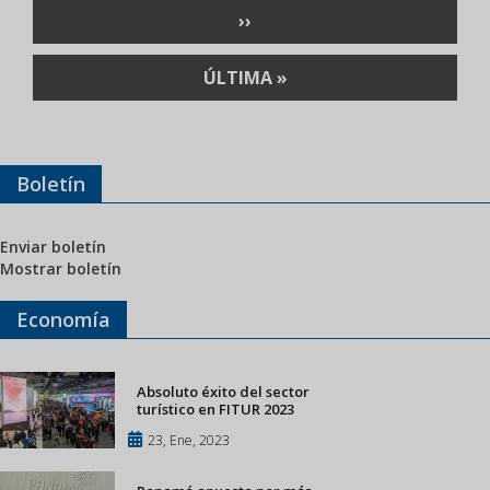
Paginación
SIGUIENTE
››
PÁGINA
ÚLTIMA
ÚLTIMA »
PÁGINA
Boletín
Enviar boletín
Mostrar boletín
Economía
Absoluto éxito del sector
turístico en FITUR 2023
23, Ene, 2023