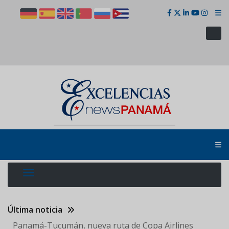
Pasar
al
contenido
principal
Última noticia
Panamá-Tucumán, nueva ruta de Copa Airlines