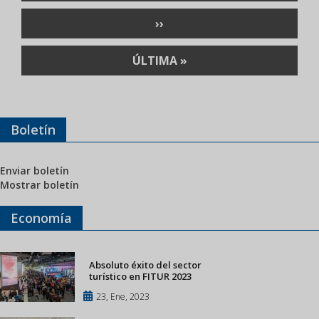
ANTERIOR
SIGUIENTE
››
PÁGINA
ÚLTIMA
ÚLTIMA »
PÁGINA
Boletín
Enviar boletín
Mostrar boletín
Economía
Absoluto éxito del sector
turístico en FITUR 2023
23, Ene, 2023