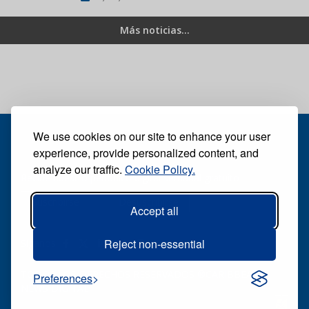
Más noticias...
We use cookies on our site to enhance your user
experience, provide personalized content, and
analyze our traffic.
Cookie Policy.
Recibe nuestro periódico digital semanal gratuito
Suscribirse
Desuscribirse
Accept all
Reject non-essential
Síganos:
TODOS LOS DERECHOS RESERVADOS ®CARIBBEAN
Preferences
NEWS DIGITAL.