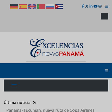
Pasar
al
contenido
principal
Última noticia
Panamá-Tucumán, nueva ruta de Copa Airlines