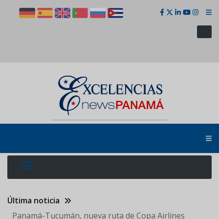
Pasar
al
contenido
principal
Última noticia
Panamá-Tucumán, nueva ruta de Copa Airlines