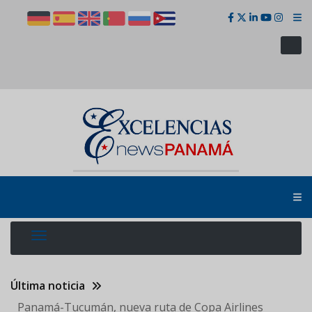
Pasar
al
contenido
principal
Última noticia
Panamá-Tucumán, nueva ruta de Copa Airlines