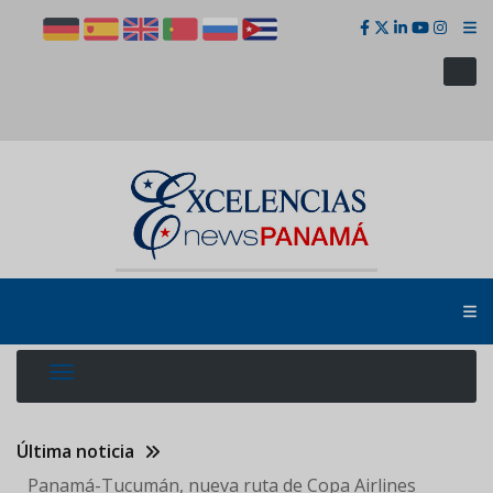
Pasar
al
contenido
principal
Última noticia
Panamá-Tucumán, nueva ruta de Copa Airlines