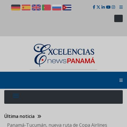
Pasar
al
contenido
principal
Última noticia
Panamá-Tucumán, nueva ruta de Copa Airlines