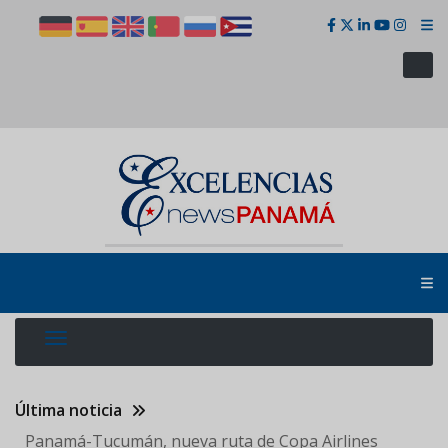
Pasar
al
contenido
principal
Última noticia
Panamá-Tucumán, nueva ruta de Copa Airlines