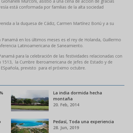
o Gionanelli Murconi, asistió a una cena de acción de gracias
sía está conformada por familias de la alta sociedad
venida a la duquesa de Cádiz, Carmen Martínez Boriú y a su
a Panamá en los últimos meses es el rey de Holanda, Guillermo
Conferencia Latinoamericana de Saneamiento.
 Panamá para la celebración de las festividades relacionadas con
en 1513, la Cumbre Iberoamericana de Jefes de Estado y de
a ESpañola, previsto para el próximo octubre.
0%
La india dormida hecha
montaña
20. Feb, 2014
o
Pedasí, Toda una experiencia
28. Jun, 2019