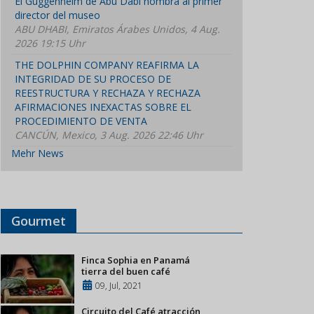
El Guggenheim de Abu Dabi nombra al primer
director del museo
ABU DHABI, Emiratos Árabes Unidos, 4 Aug.
2026 19:15 Uhr
THE DOLPHIN COMPANY REAFIRMA LA
INTEGRIDAD DE SU PROCESO DE
REESTRUCTURA Y RECHAZA Y RECHAZA
AFIRMACIONES INEXACTAS SOBRE EL
PROCEDIMIENTO DE VENTA
CANCÚN, Mexico, 3 Aug. 2026 22:46 Uhr
Mehr News
Gourmet
Finca Sophia en Panamá
tierra del buen café
09, Jul, 2021
Circuito del Café atracción