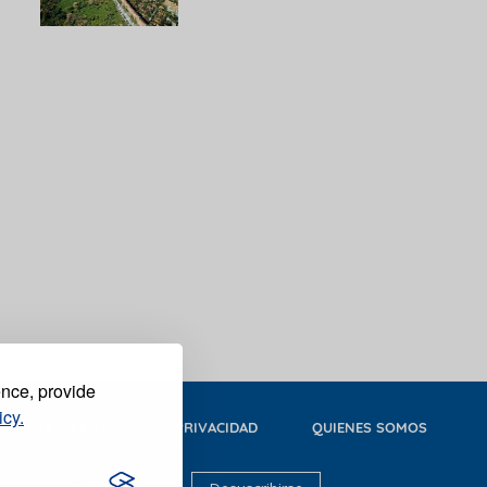
ence, provide
icy.
FOTOS Y VIDEOS
PRIVACIDAD
QUIENES SOMOS