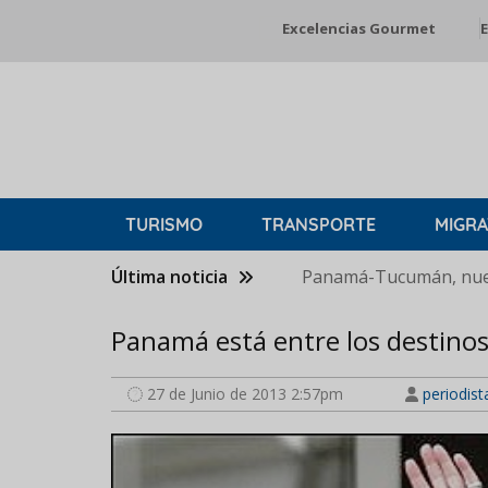
Pasar
Excelencias Gourmet
E
al
contenido
principal
TURISMO
TRANSPORTE
MIGRA
Última noticia
Panamá-Tucumán, nuev
Panamá está entre los destinos
27 de Junio de 2013 2:57pm
periodist