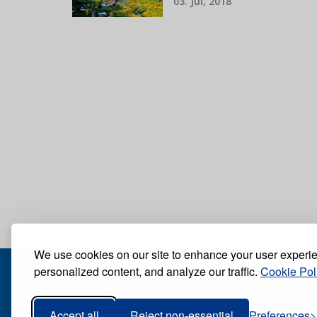
03. Jul, 2018
We use cookies on our site to enhance your user experi
personalized content, and analyze our traffic.
Cookie Pol
BLOG
Accept all
Reject non-essential
Preferences