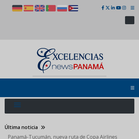
Pasar
al
contenido
principal
Última noticia
Panamá-Tucumán, nueva ruta de Copa Airlines