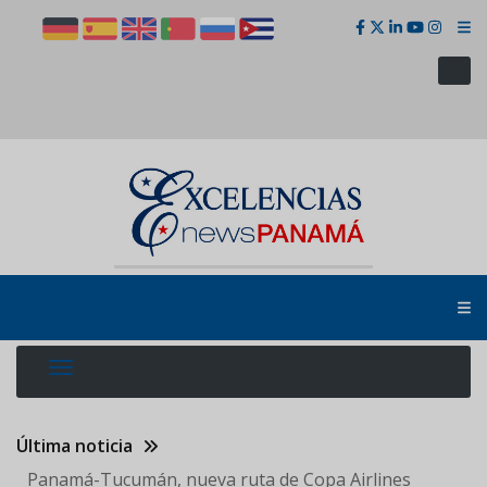
Pasar
al
contenido
principal
Última noticia
Panamá-Tucumán, nueva ruta de Copa Airlines