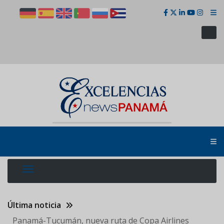
Pasar
al
contenido
principal
Última noticia
Panamá-Tucumán, nueva ruta de Copa Airlines