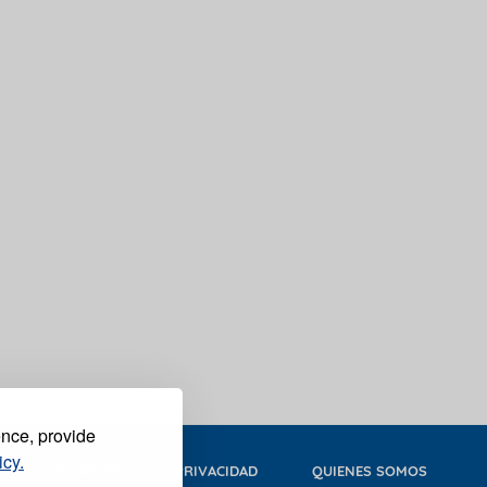
ence, provide
icy.
FOTOS Y VIDEOS
PRIVACIDAD
QUIENES SOMOS