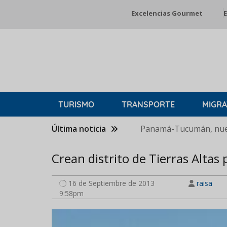
Pasar
Excelencias Gourmet
E
al
contenido
principal
TURISMO
TRANSPORTE
MIGRA
Última noticia
Panamá-Tucumán, nuev
Crean distrito de Tierras Alta
16 de Septiembre de 2013
raisa
9:58pm